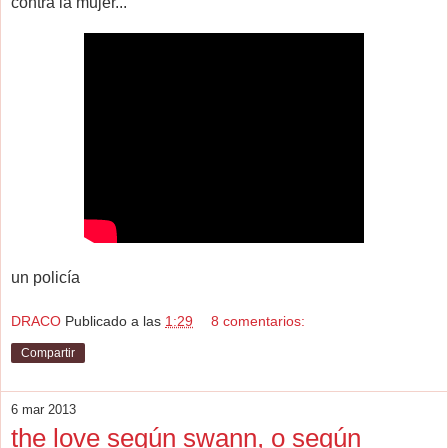
contra la mujer...
un policía
DRACO
Publicado a las
1:29
8 comentarios:
Compartir
6 mar 2013
the love según swann, o según