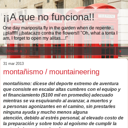
¡¡A que no funciona!!
One day mariposita fly in the garden when de repente...
¡¡plafff!! ¡¡batacazo contra the flowers!! "Oh, what a tonta I
am, I forget to open my alitas....!"
▼
31 mar 2013
montañismo / mountaineering
montañismo: dícese del deporte extremo de aventura
que consiste en escalar altas cumbres con el equipo y
el financiamiento ($100 mil en promedio) adecuado
mientras se va esquivando al avanzar, a muertos y
a personas agonizantes en el camino, sin prestarles
ninguna ayuda y mucho menos alguna
atención, debido al estrés personal, al elevado costo de
la preparación y sobre todo al egoísmo de cumplir la